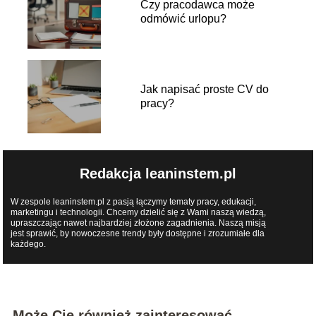
Czy pracodawca może
odmówić urlopu?
Jak napisać proste CV do
pracy?
Redakcja leaninstem.pl
W zespole leaninstem.pl z pasją łączymy tematy pracy, edukacji,
marketingu i technologii. Chcemy dzielić się z Wami naszą wiedzą,
upraszczając nawet najbardziej złożone zagadnienia. Naszą misją
jest sprawić, by nowoczesne trendy były dostępne i zrozumiałe dla
każdego.
Może Cię również zainteresować