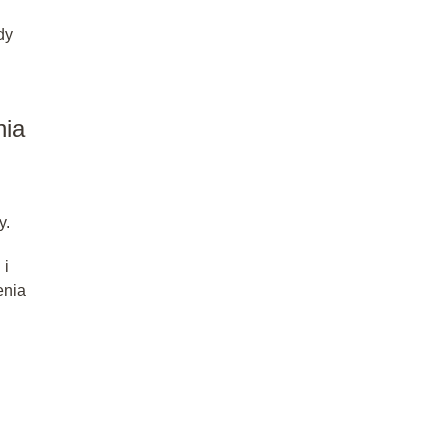
dy
nia
y.
 i
enia