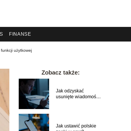
ES
FINANSE
 funkcji użytkowej
Zobacz także:
Jak odzyskać
usunięte wiadomości
sms? Skuteczne
sposoby
Jak ustawić polskie