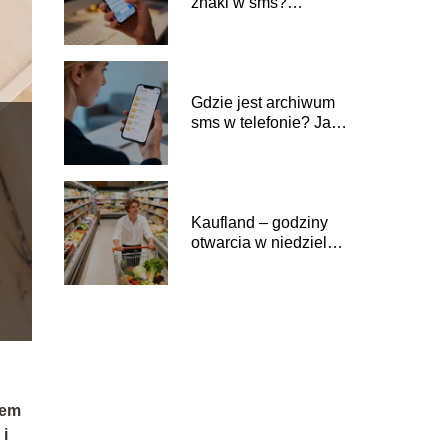
znaki w sms?
Poradnik krok po
kroku
Gdzie jest archiwum
sms w telefonie? Jak
znaleźć wiadomości?
Kaufland – godziny
otwarcia w niedzielę
handlową
łem
 i