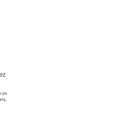
ez
o po
elą,