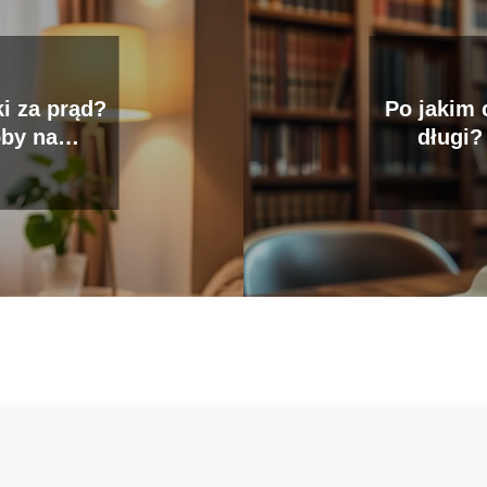
i za prąd?
Po jakim 
by na
długi?
i