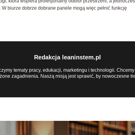
i, która wspiera profesjonalny odbiór przestrzeni, a jednocze
 W biurze dobrze dobrane panele mogą więc pełnić funkcję
Redakcja leaninstem.pl
czymy tematy pracy, edukacji, marketingu i technologii. Chcemy
żone zagadnienia. Naszą misją jest sprawić, by nowoczesne tre