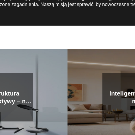
żone zagadnienia. Naszą misją jest sprawić, by nowoczesne tre
ruktura
Intelige
ktywy – na
orporacji