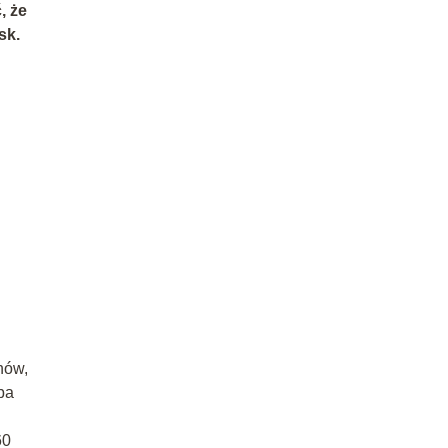
, że
sk.
inów,
ba
60