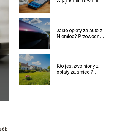
zająć konto Revolut?
Sprawdź, co musisz
wiedzieć
Jakie opłaty za auto z
Niemiec? Przewodnik
po kosztach
Kto jest zwolniony z
opłaty za śmieci?
Sprawdź szczegóły!
osób