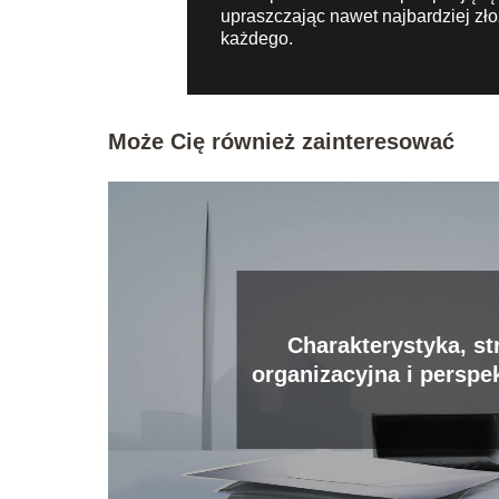
upraszczając nawet najbardziej zło
każdego.
Może Cię również zainteresować
Charakterystyka, st
organizacyjna i perspe
czym polega praca w k