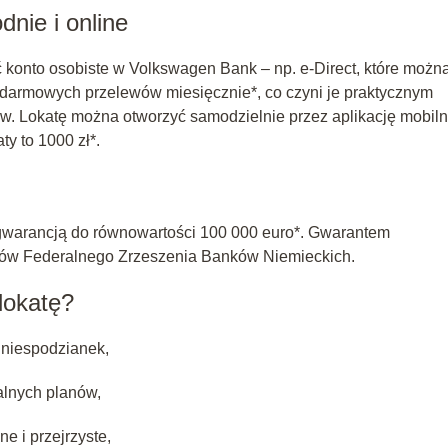
dnie i online
ć konto osobiste w Volkswagen Bank – np. e-Direct, które możn
0 darmowych przelewów miesięcznie*, co czyni je praktycznym
. Lokatę można otworzyć samodzielnie przez aplikację mobil
y to 1000 zł*.
 gwarancją do równowartości 100 000 euro*. Gwarantem
ów Federalnego Zrzeszenia Banków Niemieckich
.
lokatę?
 niespodzianek,
alnych planów,
e i przejrzyste,