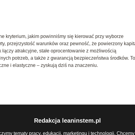
ne kryterium, jakim powinniśmy się kierować przy wyborze
ferty, przejrzystość warunków oraz pewność, że powierzony kapit
 łączy atrakcyjne, stałe oprocentowanie z możliwością
lnych potrzeb, a także z gwarancją bezpieczeństwa środków. T
zne i elastyczne – zyskują dziś na znaczeniu.
Redakcja leaninstem.pl
czymy tematy pracy, edukacji, marketingu i technologii. Chcemy