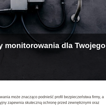
y monitorowania dla Twojego
nia może znacząco podnieść profil bezpieczeństwa firmy, a
izyjny zapewnia skuteczną ochronę przed zewnętrznymi oraz