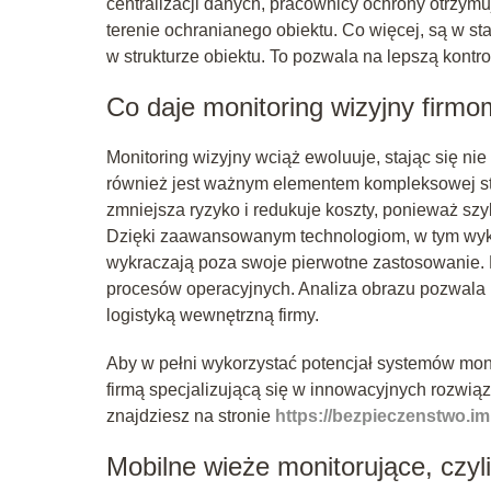
centralizacji danych, pracownicy ochrony otrzym
terenie ochranianego obiektu. Co więcej, są w s
w strukturze obiektu. To pozwala na lepszą kontro
Co daje monitoring wizyjny firm
Monitoring wizyjny wciąż ewoluuje, stając się nie
również jest ważnym elementem kompleksowej str
zmniejsza ryzyko i redukuje koszty, ponieważ szy
Dzięki zaawansowanym technologiom, w tym wykor
wykraczają poza swoje pierwotne zastosowanie. 
procesów operacyjnych. Analiza obrazu pozwala n
logistyką wewnętrzną firmy.
Aby w pełni wykorzystać potencjał systemów mon
firmą specjalizującą się w innowacyjnych rozwiąz
znajdziesz na stronie
https://bezpieczenstwo.im
Mobilne wieże monitorujące, czyli