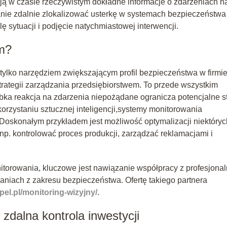
ują w czasie rzeczywistym dokładne informacje o zdarzeniach n
tanie zdalnie zlokalizować usterkę w systemach bezpieczeństwa
lę sytuacji i podjęcie natychmiastowej interwencji.
om?
 tylko narzędziem zwiększającym profil bezpieczeństwa w firmie
ategii zarządzania przedsiębiorstwem. To przede wszystkim
bka reakcja na zdarzenia niepożądane ogranicza potencjalne st
zystaniu sztucznej inteligencji,systemy monitorowania
Doskonałym przykładem jest możliwość optymalizacji niektóryc
p. kontrolować proces produkcji, zarządzać reklamacjami i
itorowania, kluczowe jest nawiązanie współpracy z profesjona
aniach z zakresu bezpieczeństwa. Ofertę takiego partnera
pel.pl/monitoring-wizyjny/
.
 zdalna kontrola inwestycji