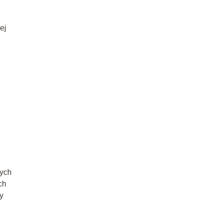
ej
nych
ch
y