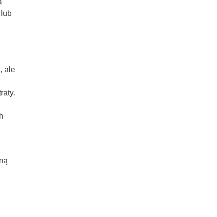
a
 lub
, ale
raty.
h
lną