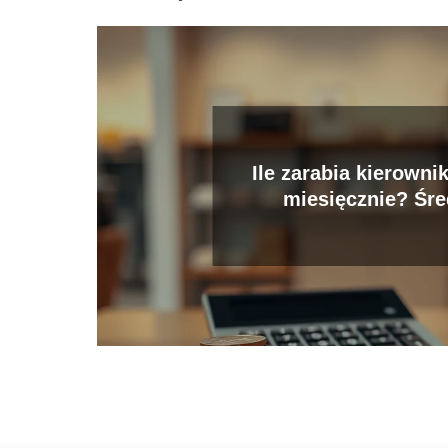
Ile zarabia kierowni
miesięcznie? Śre
wynagrodzenie i d