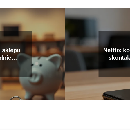
k sklepu
Netflix ko
dnie
skontak
odatki