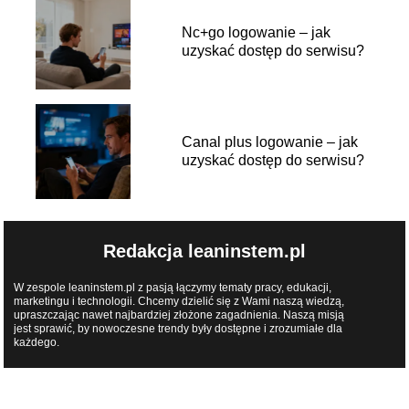
Nc+go logowanie – jak
uzyskać dostęp do serwisu?
Canal plus logowanie – jak
uzyskać dostęp do serwisu?
Redakcja leaninstem.pl
W zespole leaninstem.pl z pasją łączymy tematy pracy, edukacji,
marketingu i technologii. Chcemy dzielić się z Wami naszą wiedzą,
upraszczając nawet najbardziej złożone zagadnienia. Naszą misją
jest sprawić, by nowoczesne trendy były dostępne i zrozumiałe dla
każdego.