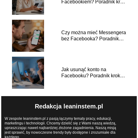
Facebookiem? Poradnik krok
po kroku
Czy można mieć Messengera
bez Facebooka? Poradnik
krok po kroku
Jak usunąć konto na
Facebooku? Poradnik krok
po kroku
Redakcja leaninstem.pl
W zespole leaninstem.pl z pasją łączymy tematy pracy, edukacji,
marketingu i technologii. Chcemy dzielić się z Wami naszą wiedzą,
upraszczając nawet najbardziej złożone zagadnienia. Naszą misją
jest sprawić, by nowoczesne trendy były dostępne i zrozumiałe dla
każdego.