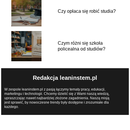
Czy opłaca się robić studia?
Czym różni się szkoła
policealna od studiów?
Redakcja leaninstem.pl
W zespole leaninstem.pl z pasją łączymy tematy pracy, edukacji,
marketingu i technologii. Chcemy dzielić się z Wami naszą wiedzą,
upraszczając nawet najbardziej złożone zagadnienia. Naszą misją
jest sprawić, by nowoczesne trendy były dostępne i zrozumiałe dla
każdego.