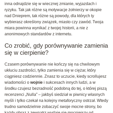
inna odnajdzie się w wiecznej zmianie, wyjazdach i
ryzyku. Tak jak różne są motywacje żołnierzy w okopie
nad Dnieprem, tak różne są powody, dla których ty
wybierasz określony związek, miasto czy zawód. Twoja
miara powinna wynikać z twojej historii, a nie z
anonimowych standardów z internetu.
Co zrobić, gdy porównywanie zamienia
się w cierpienie?
Czasem porównywanie nie kończy się na chwilowym
ukłuciu zazdrości, tylko zamienia się w ciężar, który
ciągniesz codziennie. Znasz to uczucie, kiedy scrollujesz
wiadomości o
wojnie
i sukcesach innych ludzi, a w
środku czujesz bezradność podobną do tej, o której piszą
recenzenci „Nulla” – jakbyś siedział w piwnicy własnych
myśli i tylko czekał na kolejny metaforyczny ostrzał. Wtedy
trudno samodzielnie zobaczyć swoje mocne strony, bo
każdy obraz z zewnątrz wydaje się mocniejszy od