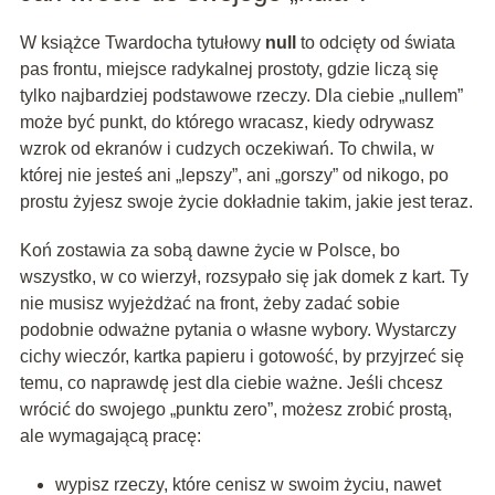
W książce Twardocha tytułowy
null
to odcięty od świata
pas frontu, miejsce radykalnej prostoty, gdzie liczą się
tylko najbardziej podstawowe rzeczy. Dla ciebie „nullem”
może być punkt, do którego wracasz, kiedy odrywasz
wzrok od ekranów i cudzych oczekiwań. To chwila, w
której nie jesteś ani „lepszy”, ani „gorszy” od nikogo, po
prostu żyjesz swoje życie dokładnie takim, jakie jest teraz.
Koń zostawia za sobą dawne życie w Polsce, bo
wszystko, w co wierzył, rozsypało się jak domek z kart. Ty
nie musisz wyjeżdżać na front, żeby zadać sobie
podobnie odważne pytania o własne wybory. Wystarczy
cichy wieczór, kartka papieru i gotowość, by przyjrzeć się
temu, co naprawdę jest dla ciebie ważne. Jeśli chcesz
wrócić do swojego „punktu zero”, możesz zrobić prostą,
ale wymagającą pracę:
wypisz rzeczy, które cenisz w swoim życiu, nawet