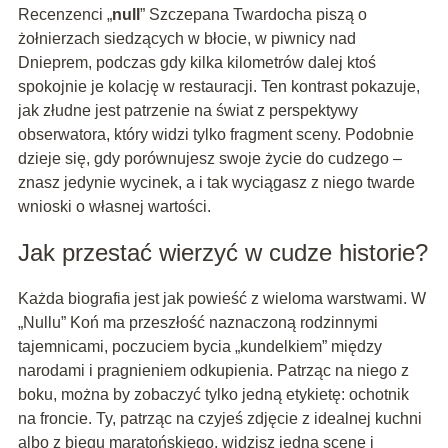
Recenzenci „
null
” Szczepana Twardocha piszą o
żołnierzach siedzących w błocie, w piwnicy nad
Dnieprem, podczas gdy kilka kilometrów dalej ktoś
spokojnie je kolację w restauracji. Ten kontrast pokazuje,
jak złudne jest patrzenie na świat z perspektywy
obserwatora, który widzi tylko fragment sceny. Podobnie
dzieje się, gdy porównujesz swoje życie do cudzego –
znasz jedynie wycinek, a i tak wyciągasz z niego twarde
wnioski o własnej wartości.
Jak przestać wierzyć w cudze historie?
Każda biografia jest jak powieść z wieloma warstwami. W
„Nullu” Koń ma przeszłość naznaczoną rodzinnymi
tajemnicami, poczuciem bycia „kundelkiem” między
narodami i pragnieniem odkupienia. Patrząc na niego z
boku, można by zobaczyć tylko jedną etykietę: ochotnik
na froncie. Ty, patrząc na czyjeś zdjęcie z idealnej kuchni
albo z biegu maratońskiego, widzisz jedną scenę i