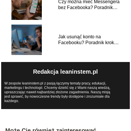
Czy można mieć Messengera
bez Facebooka? Poradnik
krok po kroku
Jak usunąć konto na
Facebooku? Poradnik krok
po kroku
Redakcja leaninstem.pl
W zespole leaninstem.pl z pasją łączymy tematy pracy, edukacji,
marketingu i technologii. Chcemy dzielić się z Wami naszą wiedzą,
upraszczając nawet najbardziej złożone zagadnienia. Naszą misją
jest sprawić, by nowoczesne trendy były dostępne i zrozumiałe dla
każdego.
Może Cię również zainteresować