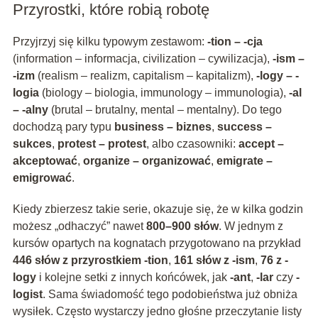
Przyrostki, które robią robotę
Przyjrzyj się kilku typowym zestawom:
-tion – -cja
(information – informacja, civilization – cywilizacja),
-ism –
-izm
(realism – realizm, capitalism – kapitalizm),
-logy – -
logia
(biology – biologia, immunology – immunologia),
-al
– -alny
(brutal – brutalny, mental – mentalny). Do tego
dochodzą pary typu
business – biznes
,
success –
sukces
,
protest – protest
, albo czasowniki:
accept –
akceptować
,
organize – organizować
,
emigrate –
emigrować
.
Kiedy zbierzesz takie serie, okazuje się, że w kilka godzin
możesz „odhaczyć” nawet
800–900 słów
. W jednym z
kursów opartych na kognatach przygotowano na przykład
446 słów z przyrostkiem -tion
,
161 słów z -ism
,
76 z -
logy
i kolejne setki z innych końcówek, jak
-ant
,
-lar
czy
-
logist
. Sama świadomość tego podobieństwa już obniża
wysiłek. Często wystarczy jedno głośne przeczytanie listy