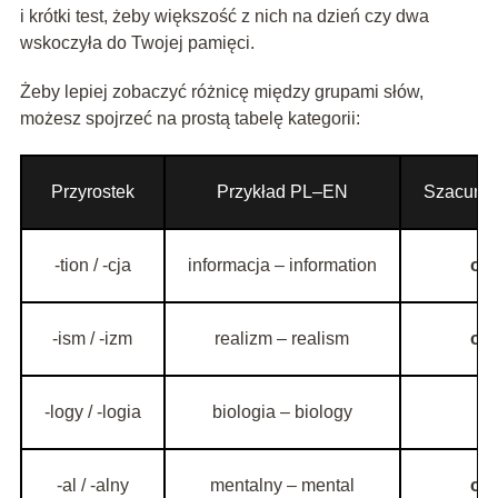
i krótki test, żeby większość z nich na dzień czy dwa
wskoczyła do Twojej pamięci.
Żeby lepiej zobaczyć różnicę między grupami słów,
możesz spojrzeć na prostą tabelę kategorii:
Przyrostek
Przykład PL–EN
Szacunko
-tion / -cja
informacja – information
ok.
-ism / -izm
realizm – realism
ok.
-logy / -logia
biologia – biology
o
-al / -alny
mentalny – mental
ok.