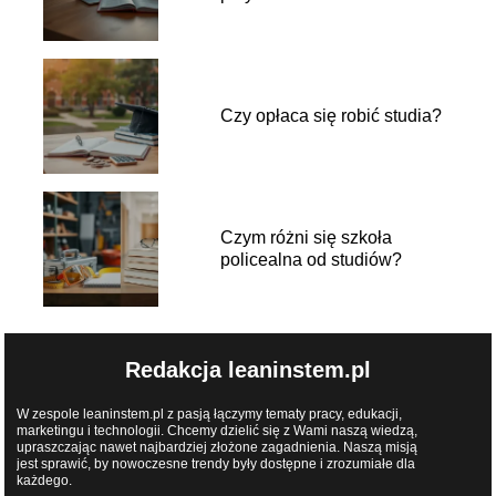
Czy opłaca się robić studia?
Czym różni się szkoła
policealna od studiów?
Redakcja leaninstem.pl
W zespole leaninstem.pl z pasją łączymy tematy pracy, edukacji,
marketingu i technologii. Chcemy dzielić się z Wami naszą wiedzą,
upraszczając nawet najbardziej złożone zagadnienia. Naszą misją
jest sprawić, by nowoczesne trendy były dostępne i zrozumiałe dla
każdego.