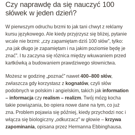
Czy naprawdę da się nauczyć 100
słówek w jeden dzień?
W pierwszym odruchu brzmi to jak tani chwyt z reklamy
kursu językowego. Ale kiedy przyjrzysz się bliżej, pytanie
wcale nie brzmi: „czy zapamiętam dziś 100 słów”, tylko:
„na jak długo je zapamiętam i na jakim poziomie będę je
znać”. I tu zaczyna się różnica między wkuwaniem przed
kartkówką a budowaniem prawdziwego słownictwa.
Możesz w godzinę „poznać” nawet
400–800 słów
,
zwłaszcza gdy korzystasz z
kognatów
, czyli słów
podobnych w polskim i angielskim, takich jak
information
– informacja
czy
realism – realizm
. Twój mózg kocha
takie powiązania, bo opiera nowe dane na tym, co już
zna. Problem pojawia się później, kiedy przychodzi noc i
włącza się biologiczny „odkurzacz” w głowie –
krzywa
zapominania
, opisana przez Hermanna Ebbinghausa.