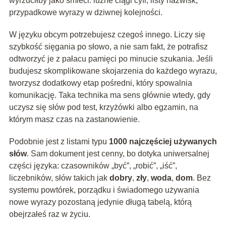
wyrzuciłby jako śmieci: luźne ciągi cyfr, listy nazwisk,
przypadkowe wyrazy w dziwnej kolejności.
W języku obcym potrzebujesz czegoś innego. Liczy się
szybkość sięgania po słowo, a nie sam fakt, że potrafisz
odtworzyć je z pałacu pamięci po minucie szukania. Jeśli
budujesz skomplikowane skojarzenia do każdego wyrazu,
tworzysz dodatkowy etap pośredni, który spowalnia
komunikację. Taka technika ma sens głównie wtedy, gdy
uczysz się słów pod test, krzyżówki albo egzamin, na
którym masz czas na zastanowienie.
Podobnie jest z listami typu
1000 najczęściej używanych
słów
. Sam dokument jest cenny, bo dotyka uniwersalnej
części języka: czasowników „być”, „robić”, „iść”,
liczebników, słów takich jak
dobry
,
zły
,
woda
,
dom
. Bez
systemu powtórek, porządku i świadomego używania
nowe wyrazy pozostaną jedynie długą tabelą, którą
obejrzałeś raz w życiu.