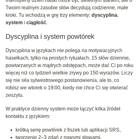
Intensywny dzień nauki może być świetnym startem, ale o
Twoim realnym zasobie słów decydują codzienne, małe
kroki. Tu wchodzą w grę trzy elementy:
dyscyplina
,
system
i
ciągłość
.
Dyscyplina i system powtórek
Dyscyplina w językach nie polega na motywacyjnych
hasełkach, tylko na prostych rytuałach. 15 słów dziennie,
powtarzanych w mądrych odstępach, może dać Ci po roku
więcej niż co tydzień wielkie zrywy po 150 wyrazów. Liczy
się nie siła sylwestrowego postanowienia, ale to, co
robisz we wtorek o 19:00, kiedy nie chce Ci się otwierać
zeszytu.
W praktyce dzienny system może łączyć kilka źródeł
kontaktu z językiem:
krótką serię powtórek z fiszek lub aplikacji SRS,
tworzenie 2–3 zdań z nowymi słowami,