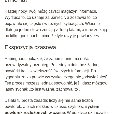
Każdej nocy Twój mózg czyści magazyn informacji.
Wyrzuca to, co uznaje za „śmieci”, a zostawia to, co
pojawiało się często i w różnych sytuacjach. Właśnie
dlatego jedne słowa zostają z Tobą latami, a inne znikają
po kilku godzinach, mimo że tyle razy je powtarzałeś.
Ekspozycja czasowa
Ebbinghaus pokazał, że zapominanie ma dość
przewidywalny przebieg. Po jednym dniu bez żadnej
powtórki tracisz większość świeżych informacji. Po
tygodniu znika prawie wszystko, czego nie „odświeżałeś”.
Ten proces możesz jednak spowolnić, jeśli dasz mózgowi
jasny sygnał: „to jest ważne, zachowaj to”.
Działa tu prosta zasada: liczy się nie sama liczba
powtórek, ale ich rozkład w czasie, czyli tzw.
system
powtórek rozłożonych w czasie
. W praktyce oznacza to,