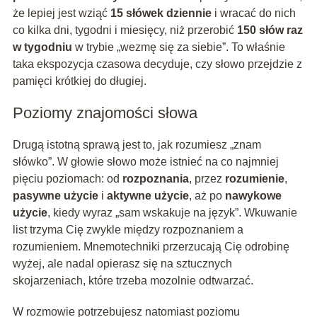
że lepiej jest wziąć
15 słówek dziennie
i wracać do nich
co kilka dni, tygodni i miesięcy, niż przerobić
150 słów raz
w tygodniu
w trybie „wezmę się za siebie”. To właśnie
taka ekspozycja czasowa decyduje, czy słowo przejdzie z
pamięci krótkiej do długiej.
Poziomy znajomości słowa
Drugą istotną sprawą jest to, jak rozumiesz „znam
słówko”. W głowie słowo może istnieć na co najmniej
pięciu poziomach: od
rozpoznania
, przez
rozumienie
,
pasywne użycie
i
aktywne użycie
, aż po
nawykowe
użycie
, kiedy wyraz „sam wskakuje na język”. Wkuwanie
list trzyma Cię zwykle między rozpoznaniem a
rozumieniem. Mnemotechniki przerzucają Cię odrobinę
wyżej, ale nadal opierasz się na sztucznych
skojarzeniach, które trzeba mozolnie odtwarzać.
W rozmowie potrzebujesz natomiast poziomu