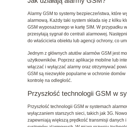
Jak działają alarmy GSM?
Alarmy GSM to systemy bezpieczeństwa, które wy
alarmową. Każdy taki system składa się z kilku 
GSM wyposażonego w kartę SIM. W przypadku wykry
przesyłają sygnał do centrali alarmowej. Nastę
do właściciela obiektu lub agencji ochrony, co um
Jednym z głównych atutów alarmów GSM jest moż
użytkowników. Poprzez aplikacje mobilne lub int
włączać i wyłączać alarmy oraz otrzymywać powi
GSM są niezwykle popularne w ochronie domów i f
kontrolę na odległość.
Przyszłość technologii GSM w s
Przyszłość technologii GSM w systemach alarmo
wyłączaniem starszych sieci, takich jak 3G. Now
zapewniają większą prędkość transmisji danych i
systemów alarmowych. W miarę rozwoju technolog