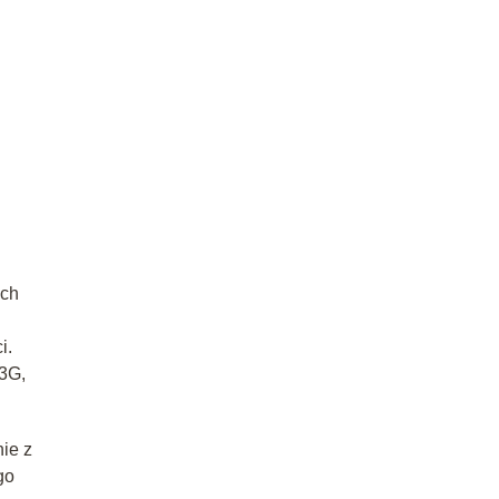
ych
i.
 3G,
nie z
go