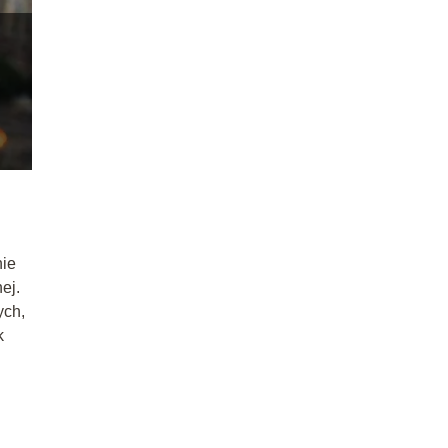
nie
ej.
ych,
k