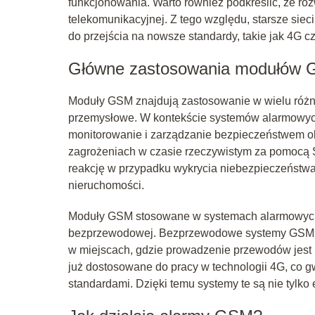
funkcjonowania. Warto również podkreślić, że rozw
telekomunikacyjnej. Z tego względu, starsze sie
do przejścia na nowsze standardy, takie jak 4G c
Główne zastosowania modułów
Moduły GSM znajdują zastosowanie w wielu różny
przemysłowe. W kontekście systemów alarmowych
monitorowanie i zarządzanie bezpieczeństwem obi
zagrożeniach w czasie rzeczywistym za pomocą S
reakcję w przypadku wykrycia niebezpieczeństwa,
nieruchomości.
Moduły GSM stosowane w systemach alarmowych 
bezprzewodowej. Bezprzewodowe systemy GSM ofer
w miejscach, gdzie prowadzenie przewodów jest
już dostosowane do pracy w technologii 4G, co g
standardami. Dzięki temu systemy te są nie tylko 