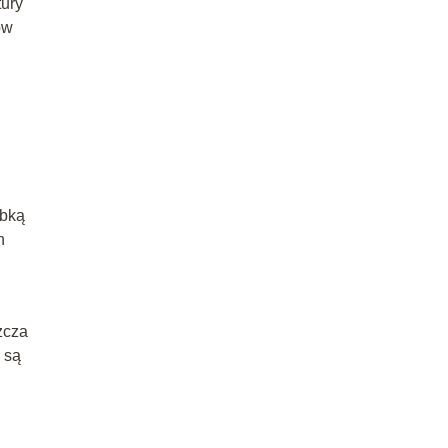
tury
ów
ybką
h
zcza
 są