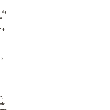
ralą
łu
nie
my
4G,
nia
emów