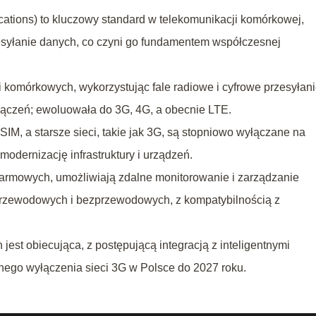
tions) to kluczowy standard w telekomunikacji komórkowej,
syłanie danych, co czyni go fundamentem współczesnej
 komórkowych, wykorzystując fale radiowe i cyfrowe przesyłan
ączeń; ewoluowała do 3G, 4G, a obecnie LTE.
, a starsze sieci, takie jak 3G, są stopniowo wyłączane na
dernizację infrastruktury i urządzeń.
rmowych, umożliwiają zdalne monitorowanie i zarządzanie
przewodowych i bezprzewodowych, z kompatybilnością z
st obiecująca, z postępującą integracją z inteligentnymi
go wyłączenia sieci 3G w Polsce do 2027 roku.