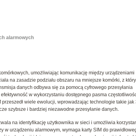
ach alarmowych
ch komórkowych, umożliwiając komunikację między urządzeniami
ziała na zasadzie podziału obszaru na mniejsze komórki, z któr
ansmisja danych odbywa się za pomocą cyfrowego przesyłania
 efektywność w wykorzystaniu dostępnego pasma częstotliwośc
rzeszedł wiele ewolucji, wprowadzając technologie takie jak
zcze szybsze i bardziej niezawodne przesyłanie danych.
wala na identyfikację użytkownika w sieci i umożliwia korzysta
, czy w urządzeniu alarmowym, wymaga karty SIM do prawidłowe