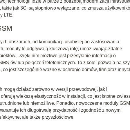
ój technologii idzie w parze z potrzebą modernizacji infrastruk
ci, takie jak 3G, są stopniowo wyłączane, co zmusza użytkownik
zy LTE.
 GSM
ch obszarach, od komunikacji osobistej po zastosowania
, moduły te odgrywają kluczową rolę, umożliwiając zdalne
ektów. Dzięki nim możliwe jest przesyłanie informacji o
MS-ów lub połączeń telefonicznych. To z kolei pozwala na sz
 co jest szczególnie ważne w ochronie domów, firm oraz innyc
mogą działać zarówno w wersji przewodowej, jak i
ują większą elastyczność w instalacji, co jest istotne zwłas
 utrudnione lub niemożliwe. Ponadto, nowoczesne moduły GSM
warantuje ich długotrwałą przydatność i zgodność z nowymi
efektywne, ale także przyszłościowe.