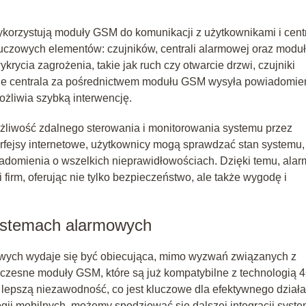
korzystują moduły GSM do komunikacji z użytkownikami i cent
kluczowych elementów: czujników, centrali alarmowej oraz modu
cia zagrożenia, takie jak ruch czy otwarcie drzwi, czujniki
pnie centrala za pośrednictwem modułu GSM wysyła powiadomie
ożliwia szybką interwencję.
liwość zdalnego sterowania i monitorowania systemu przez
erfejsy internetowe, użytkownicy mogą sprawdzać stan systemu,
adomienia o wszelkich nieprawidłowościach. Dzięki temu, alar
irm, oferując nie tylko bezpieczeństwo, ale także wygodę i
ystemach alarmowych
wych wydaje się być obiecująca, mimo wyzwań związanych z
oczesne moduły GSM, które są już kompatybilne z technologią 
 lepszą niezawodność, co jest kluczowe dla efektywnego działa
ii mobilnych, możemy spodziewać się dalszej integracji syst